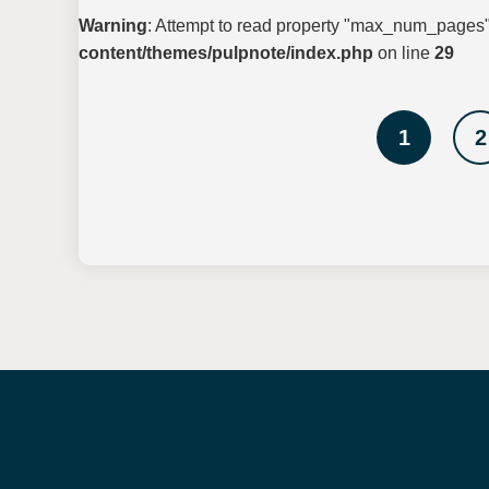
Warning
: Attempt to read property "max_num_pages"
content/themes/pulpnote/index.php
on line
29
1
2