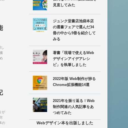
アイ
見直してみた
ジュンク堂書店池袋本店
能
の選書フェアで選んだ34
冊の中から9冊を紹介して
みる
用し
著書「現場で使えるWeb
構
め
デザインアイデアレシ
ピ」を執筆しました
2022年版 Web制作が捗る
Chrome拡張機能14選
記
2021年を振り返る！Web
制作関連の人気記事をあ
りが
つめてみた
方
Webデザイン本を出版しました
事の