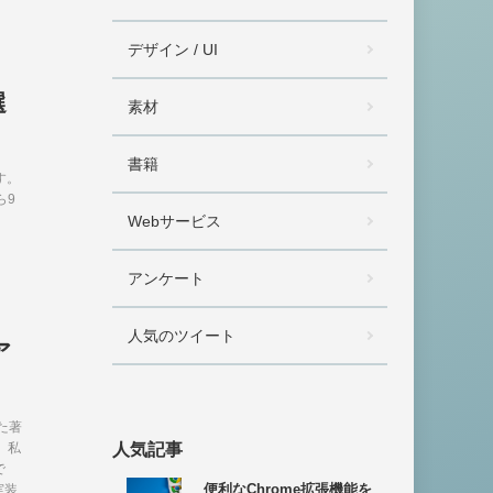
デザイン / UI
選
素材
書籍
す。
ら9
Webサービス
アンケート
人気のツイート
ア
た著
、私
人気記事
で
便利なChrome拡張機能を
実装