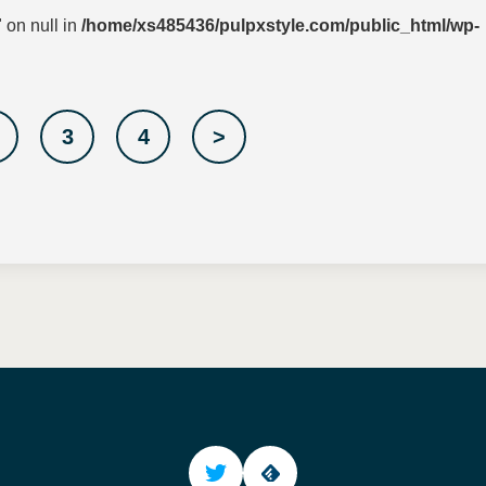
 on null in
/home/xs485436/pulpxstyle.com/public_html/wp-
3
4
>