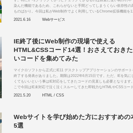
す。特に1〜2クリックでさっとチェックできるものは頻繁に使い制作の中
染んだ機能であるため、これらがないと手間どってしまうくらい依存性の
ものばかり。今回は私がWeb制作でよく利用しているChrome拡張機能を1
紹介します。初見のものがありましたら、ぜひ試してみてください。
2021.6.16
Webサービス
IE終了後にWeb制作の現場で使える
HTML&CSSコード14選！おさえておきた
いコードを集めてみた
マイクロソフトから正式にIE11 デスクトップアプリケーションのサポート
終了する発表がありました。期限は2022年6月15日です。ただ、IEを気に
くてもいいという事はIE対応をしてきたコードの見直しも必要となります
こで今回はIE未対応で泣く泣くスルーしてきた即戦力なHTMLやCSSコー
14個紹介します。2022年6月以降のために今から知識を蓄えておいてはい
2021.5.20
HTML / CSS
でしょうか。
Webサイトを学び始めた方におすすめの
5選