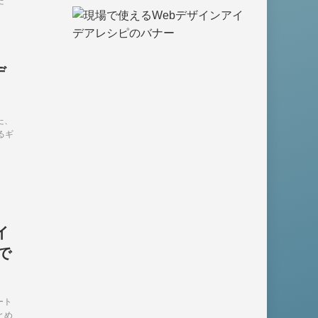
た
デ
た、
るギ
イ
で
ート
とめ