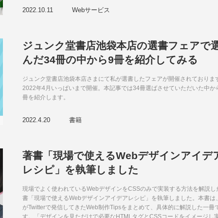
2022.10.11
Webサービス
ジュンク堂書店池袋本店の選書フェアで
んだ34冊の中から9冊を紹介してみる
ジュンク堂書店池袋本店さまにて私が選書したフェアが開催されておりま
2022年4月いっぱいまで開催。本記事では34冊選ばさせていただいた中か
冊を紹介します。
2022.4.20
書籍
著書「現場で使えるWebデザインアイデ
レシピ」を執筆しました
現場でよく使われているWebデザインをCSSのみで実装する方法を解説し
書「現場で使えるWebデザインアイデアレシピ」を執筆しました。本書は
がTwitterで発信してきたWeb制作Tipsをまとめて、具体的に解説した一冊
す。「デザインを見ただけで必要なHTMLタグとCSSコードをイメージし