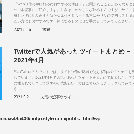
「Web制作の学び始めにおすすめの本は？」と聞かれることが多くなりま
ので本記事にて紹介します。対象はこれから学び始める方ですが、サイト
成した後に読み返すと新たな気付きをもらえる本ばかりなので初心者を脱
たい方にもおすすめです。気になるものはぜひ手にとってみてください。
2021.5.16
書籍
Twitterで人気があったツイートまとめ –
2021年4月
私のTwitterアカウントでは、サイト制作の現場で使えるTipsやアイデアを
しています。2021年4月で人気があったツイートをまとめてみました。ブ
に埋もれてしまって探すのが大変という方はこちらからチェックしてみて
さい。
2021.5.2
人気の記事やツイート
me/xs485436/pulpxstyle.com/public_html/wp-