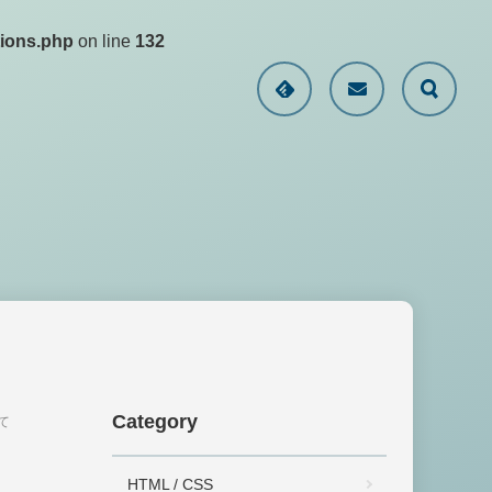
tions.php
on line
132
Category
て
HTML / CSS