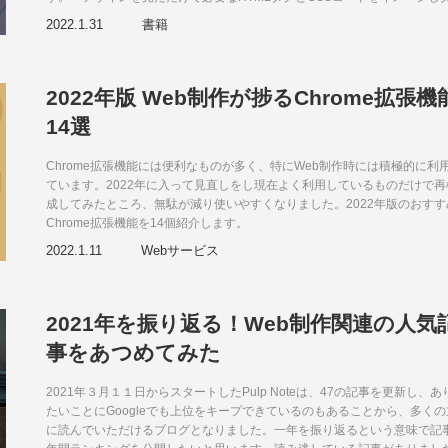
できるようになる」をテーマに、Twitterでは紹介しきれなかったデザイン
2022.1.31
書籍
デアを画像とともに詳しく解説しています。
2022年版 Web制作が捗るChrome拡張機
14選
Chrome拡張機能には便利なものが多く、特にWeb制作時には積極的に利
ています。2022年に入って見直しをし現在よく利用しているものだけで再
成してみたところ、無駄が減り使いやすくなりました。2022年版のおすす
Chrome拡張機能を14個紹介します。
2022.1.11
Webサービス
2021年を振り返る！Web制作関連の人気
事をあつめてみた
2021年３月１１日からスタートしたPulp Noteは、47の記事を更新し、あ
たいことにGoogleでも上位をキープできているのもあることから、多くの
に読んでいただけるブログとなりました。一年を振り返るという意味で記