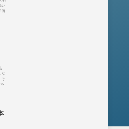
で馴
高い
2個
を
しな
。そ
ドを
かが
本