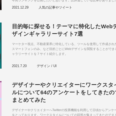
年間ランキングを公開したいと思います。読み逃している記事がありまし
ら、年末年始の間でぜひお楽しみください。
2021.12.29
人気の記事やツイート
目的毎に探せる！テーマに特化したWeb
ザインギャラリーサイト7選
マーケター視点、不動産業界に特化している、ツールを使用して作成され
スマートフォンのみ、など目的ごとにWebデザインを閲覧することができ
ャラリーサイトを７サイト紹介します。
2021.7.20
デザイン / UI
デザイナーやクリエイターにワークスタ
ルについて64のアンケートをしてきたの
まとめてみた
デザイナーやクリエイターへTwitterの投票機能を利用して日頃からアンケ
をとっております。ワークスタイルについての回答が集まってきたのでま