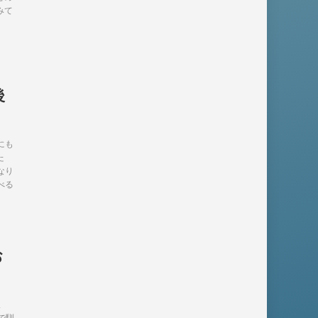
みて
後
にも
た
なり
べる
これ
お
ま