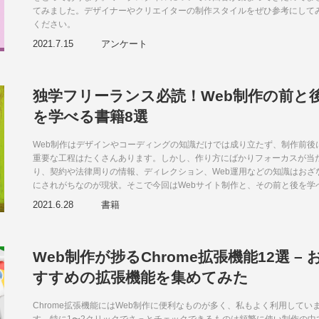
てみました。デザイナーやクリエイターの制作スタイルをぜひ参考にして
ください。
2021.7.15
アンケート
独学フリーランス必読！Web制作の前と
を学べる書籍8選
Web制作はデザインやコーディングの知識だけでは成り立たず、制作前後
重要な工程はたくさんあります。しかし、作り方にばかりフォーカスが当
り、契約や法律周りの情報、ディレクション、Web運用などの知識はおざ
にされがちなのが現状。そこで今回はWebサイト制作と、その前と後を学
書籍を6冊紹介します。特に独学フリーランスは情報が抜けがちなので、
2021.6.28
書籍
らの書籍から一通り知識を身につけておくことをおすすめします。
Web制作が捗るChrome拡張機能12選 – 
すすめの拡張機能を集めてみた
Chrome拡張機能にはWeb制作に便利なものが多く、私もよく利用してい