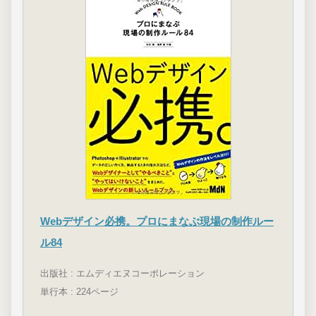
Webデザイン必携。プロにまなぶ現場の制作ルー
ル84
出版社 : エムディエヌコーポレーション
単行本 : 224ページ