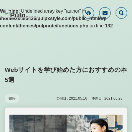
Warning
: Undefined array key "author" in
/home/xs485436/pulpxstyle.com/public_html/wp-
content/themes/pulpnote/functions.php
on line
132
Webサイトを学び始めた方におすすめの本
5選
書籍
2021.05.16
2021.06.28
公開日 :
更新日 :